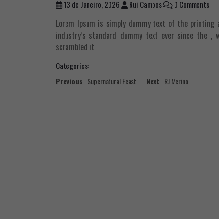
13 de Janeiro, 2026
Rui Campos
0 Comments
Lorem Ipsum is simply dummy text of the printing 
industry’s standard dummy text ever since the , 
scrambled it
Categories:
Navegação
Previous
Next
Previous
Supernatural Feast
Next
RJ Merino
post:
post:
de
artigos