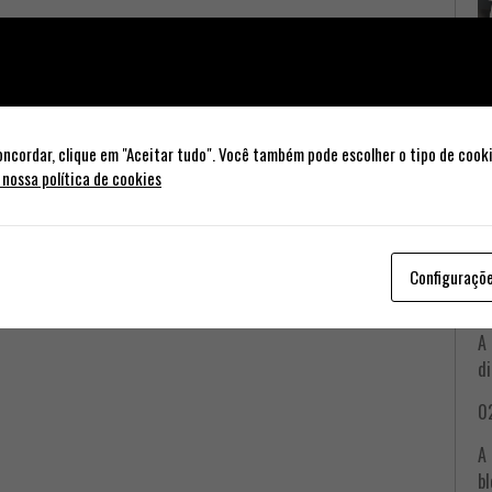
oncordar, clique em "Aceitar tudo". Você também pode escolher o tipo de cook
 nossa política de cookies
A 
bl
in
ou
Configuraçõ
re
A 
di
02
A 
bl