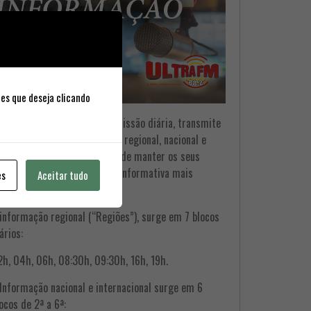
ies que deseja clicando
Ultra FM, ao longo da sua emissão diária, transmite
ocos informativos de âmbito regional, nacional e
ternacional, com o objectivo de manter os seus
vintes a par da actualidade informativa mais
es
Aceitar tudo
levante.
informação regional (“Regiões”), surge em 7 blocos
ários:
h, 04h, 06h, 08:30h, 09:30h, 16h, 19h.
Informação nacional e internacional surge em 6
ocos de 2ª a 6ª: