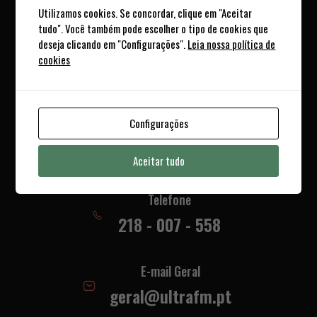
Utilizamos cookies. Se concordar, clique em "Aceitar
Transparência
tudo". Você também pode escolher o tipo de cookies que
deseja clicando em "Configurações".
Leia nossa política de
Estatuto Editorial
cookies
Parcerias
Anunciar na Ultra FM
Configurações
contactos
Aceitar tudo
Telefone
218 - 007 - 558
E-mail Geral
geral@ultrafm.pt