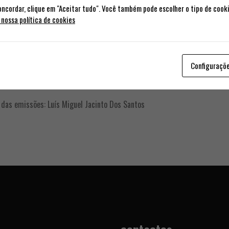
e Reabilitação de Marginais
oncordar, clique em "Aceitar tudo". Você também pode escolher o tipo de cook
 nossa política de cookies
Configuraçõ
iguel Jacinto Dos Santos
 das emissões: Luís Miguel Jacinto Dos Santos