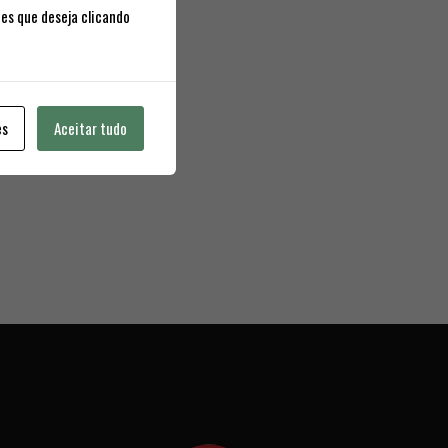
ies que deseja clicando
es
Aceitar tudo