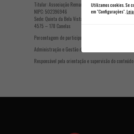
Titular: Associação Remar Portuguesa – Associação d
Utilizamos cookies. Se c
em "Configurações".
Leia
NIPC: 502396946
Sede: Quinta da Bela Vista, Silvosa, Canelas, Penafiel
4575 – 178 Canelas
Percentagem de participação: 100%
Administração e Gestão da Empresa (Gerente): Luís M
Responsável pela orientação e supervisão do conteúdo