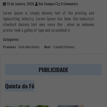
13 de Janeiro, 2026
Rui Campos
0 Comments
Lorem Ipsum is simply dummy text of the printing and
typesetting industry. Lorem Ipsum has been the industry’s
standard dummy text ever since the , when an unknown
printer took a galley of type and scrambled it
Categories:
Navegação
Previous
Next
Previous
Dark Alley Acotic
Next
Friendly Patience
post:
post:
de
artigos
PUBLICIDADE
Quinta da Fé