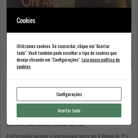
Cookies
Utilizamos cookies. Se concordar, clique em "Aceitar
tudo". Você também pode escolher o tipo de cookies que
deseja clicando em "Configurações".
Leia nossa política de
cookies
A Ultra FM, ao longo da sua emissão diária, transmite blocos
informativos de âmbito regional, nacional e internacional, com o
objectivo de manter os seus ouvintes a par da actualidade
Configurações
informativa mais relevante.
Aceitar tudo
A informação regional (“Regiões”), surge em 7 blocos diários:
02h, 04h, 06h, 08:30h, 09:30h, 16h, 19h.
A Informação nacional e internacional surge em 6 blocos de 2ª a