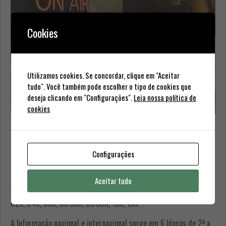
Cookies
Utilizamos cookies. Se concordar, clique em "Aceitar
tudo". Você também pode escolher o tipo de cookies que
deseja clicando em "Configurações".
Leia nossa política de
cookies
A Ultra FM, ao longo da sua emissão diária, transmite blocos
informativos de âmbito regional, nacional e internacional, com o
objectivo de manter os seus ouvintes a par da actualidade
Configurações
informativa mais relevante.
Aceitar tudo
A informação regional (“Regiões”), surge em 7 blocos diários:
02h, 04h, 06h, 08:30h, 09:30h, 16h, 19h.
A Informação nacional e internacional surge em 6 blocos de 2ª a