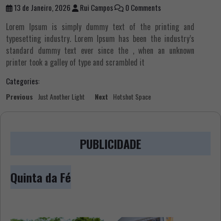
13 de Janeiro, 2026
Rui Campos
0 Comments
Lorem Ipsum is simply dummy text of the printing and
typesetting industry. Lorem Ipsum has been the industry’s
standard dummy text ever since the , when an unknown
printer took a galley of type and scrambled it
Categories:
Navegação
Previous
Next
Previous
Just Another Light
Next
Hotshot Space
post:
post:
de
artigos
PUBLICIDADE
Quinta da Fé