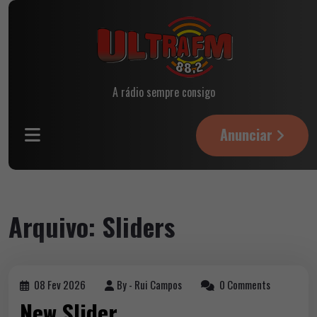
A rádio sempre consigo
Anunciar
Arquivo:
Sliders
08 Fev 2026
By -
Rui Campos
0 Comments
New Slider