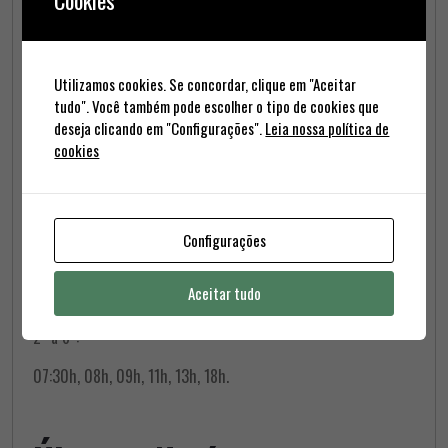
Cookies
Utilizamos cookies. Se concordar, clique em "Aceitar
tudo". Você também pode escolher o tipo de cookies que
A Ultra FM, ao longo da sua emissão diária, transmite blocos
deseja clicando em "Configurações".
Leia nossa política de
informativos de âmbito regional, nacional e internacional,
cookies
com o objectivo de manter os seus ouvintes a par da
actualidade informativa mais relevante.
A informação regional (“Regiões”), surge em 7 blocos diários:
Configurações
02h, 04h, 06h, 08:30h, 09:30h, 16h, 19h.
Aceitar tudo
A Informação nacional e internacional surge em 6 blocos de
2ª a 6ª:
07:30h, 08h, 09h, 11h, 13h, 18h.