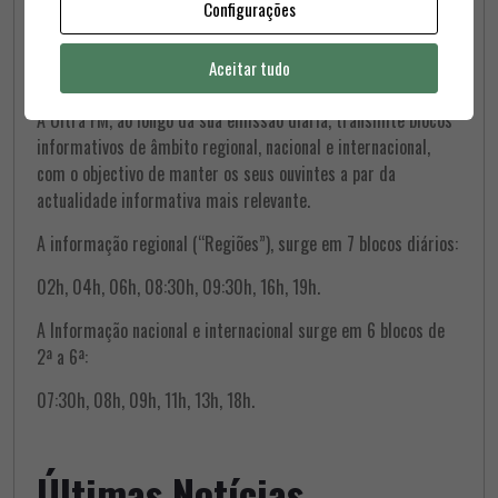
Configurações
Aceitar tudo
A Ultra FM, ao longo da sua emissão diária, transmite blocos
informativos de âmbito regional, nacional e internacional,
com o objectivo de manter os seus ouvintes a par da
actualidade informativa mais relevante.
A informação regional (“Regiões”), surge em 7 blocos diários:
02h, 04h, 06h, 08:30h, 09:30h, 16h, 19h.
A Informação nacional e internacional surge em 6 blocos de
2ª a 6ª:
07:30h, 08h, 09h, 11h, 13h, 18h.
Últimas Notícias