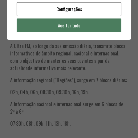
Configurações
Aceitar tudo
A Ultra FM, ao longo da sua emissão diária, transmite blocos
informativos de âmbito regional, nacional e internacional,
com o objectivo de manter os seus ouvintes a par da
actualidade informativa mais relevante.
A informação regional (“Regiões”), surge em 7 blocos diários:
02h, 04h, 06h, 08:30h, 09:30h, 16h, 19h.
A Informação nacional e internacional surge em 6 blocos de
2ª a 6ª:
07:30h, 08h, 09h, 11h, 13h, 18h.