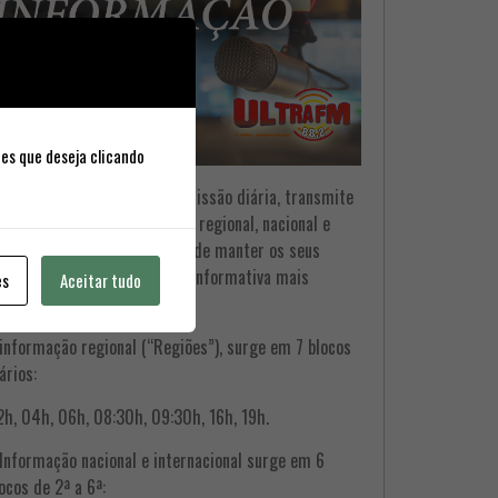
ies que deseja clicando
Ultra FM, ao longo da sua emissão diária, transmite
ocos informativos de âmbito regional, nacional e
ternacional, com o objectivo de manter os seus
vintes a par da actualidade informativa mais
es
Aceitar tudo
levante.
informação regional (“Regiões”), surge em 7 blocos
ários:
h, 04h, 06h, 08:30h, 09:30h, 16h, 19h.
Informação nacional e internacional surge em 6
ocos de 2ª a 6ª: