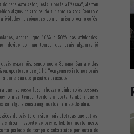
ido para este setor, “está à porta a Páscoa”, alertou
ebido alguns relatórios do turismo na zona Centro e
atividades relacionadas com o turismo, como cafés,
ociados, apontou que 40% a 50% das atividades,
char devido ao mau tempo, das quais algumas já
 quais espanhóis, sendo que a Semana Santa é das
izou, apontando que já há “congéneres internacionais
m a dimensão dos prejuízos causados”.
ara que “se possa fazer chegar o dinheiro às pessoas
após o mau tempo, tendo em conta também que a
xistem alguns constrangimentos na mão-de-obra.
regiões do país terem sido mais afetadas que outras,
ais dizem respeito ao país e, habitualmente, neste
curto período de tempo é substituído por outro de