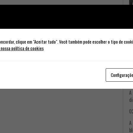
oncordar, clique em "Aceitar tudo". Você também pode escolher o tipo de cook
é junho para firmar acordo de paz
 nossa política de cookies
A 
itações interditadas
bl
in
ou
Configuraçõ
re
A 
di
02
A 
bl