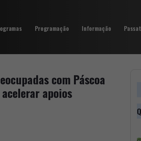
rogramas
Programação
Informação
Passa
reocupadas com Páscoa
 acelerar apoios
Q