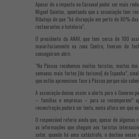
Apesar de o impacto no Carnaval poder ser mais reduz
Miguel Quintas, apontando que a associação tem rec
Ribatejo de que “há disrupção em perto de 80% das 
restaurantes e hotelaria”.
O presidente da ANAV, que tem cerca de 100 ass
maioritariamente na zona Centro, tiveram de fe
conseguiram abrir.
“Na Páscoa recebemos muitos turistas, muitos dos
semanas mais fortes [de turismo] de Espanha”, sinal
que estão apreensivos face à Páscoa porque não sabe
A associação deixou assim o alerta para o Governo p
– famílias e empresas – para se recomporem” 
reconstrução poderá ser lenta, numa altura em que e
O responsável referiu ainda que, apesar de algumas 
as informações que chegam aos turistas internacion
setor, quando há uma catástrofe, o destino nesse 