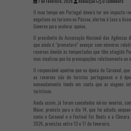
7 de Fevereiro, 2026
Redacção
0 Comments
O mau tempo em Portugal deverá ter um impacto redu
negativos no turismo na Páscoa, alertou à Lusa a Ass
Governo para acelerar apoios.
O presidente da Associação Nacional das Agências d
que ainda é “prematuro” avançar com números relati
reservas devido às tempestades que têm atingido Por
mas sinalizou que há preocupações relativamente ao 
O responsável apontou que na época de Carnaval, que
as reservas são de turistas portugueses e é épo
nomeadamente tendo em conta que as viagens in
turísticos.
Ainda assim, já foram cancelados vários eventos, co
Maior, previsto para o dia 14, que foi adiado, enqu
como o Carnaval e o Festival Foz Beats e a Câmara 
2026, previstas entre 13 e 17 de fevereiro.